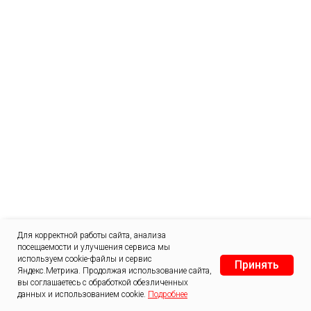
Для корректной работы сайта, анализа
Инверторные сплит системы оптом GREEN
посещаемости и улучшения сервиса мы
серии GENESIS IGK2
используем cookie-файлы и сервис
Принять
Яндекс.Метрика. Продолжая использование сайта,
Поддерживают комфортный микроклимат в жилых помещениях
вы соглашаетесь с обработкой обезличенных
площадью от 15 до 60 м²
данных и использованием cookie.
Подробнее