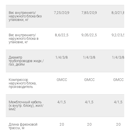
Вес внутреннего/
7,25/20,9
7,85/20,9
8,0/21,8
наружного блока без
упаковки, кг
Вес внутреннего/
8,6/22,5
9,05/22,5
9,2/23,5
наружного блока в
упаковке, кг
Диаметр
1/4/3/8
1/4/3/8
1/4/3/8
трубопроводов жидк./
газ, дюйм
Компрессор
GMCC
GMCC
GMCC
наружного блока,
производитель
Межблочный кабель
4/1,5
4/1,5
4/1,5
(к внутр. блоку), жил/
мм2
Длина фреоновой
20
20
20
трассы, м