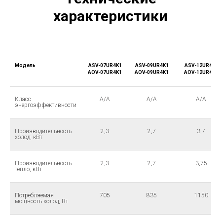
характеристики
Модель
ASV-07UR4K1
ASV-09UR4K1
ASV-12UR4K1
AOV-07UR4K1
AOV-09UR4K1
AOV-12UR4K1
Класс
А/А
А/А
А/А
энергоэффективности
Производительность
2,3
2,7
3,7
холод, кВт
Производительность
2,3
2,7
3,75
тепло, кВт
Потребляемая
705
835
1150
мощность холод, Вт