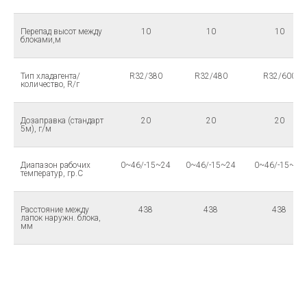
Перепад высот между
10
10
10
блоками,м
Тип хладагента/
R32/380
R32/480
R32/600
количество, R/г
Дозаправка (стандарт
20
20
20
5м), г/м
Диапазон рабочих
0~46/-15~24
0~46/-15~24
0~46/-15~24
температур, гр.С
Расстояние между
438
438
438
лапок наружн. блока,
мм
Скачать видео сплит-системы MISTRAL