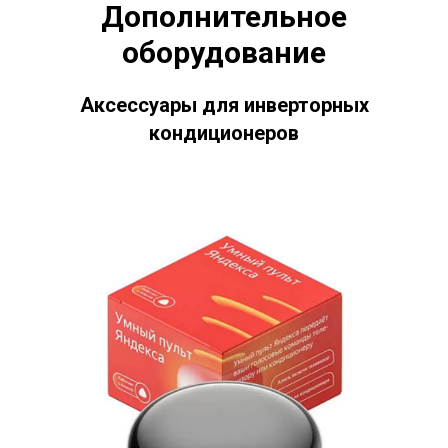
Дополнительное
Inverter:
оборудование
Каталог CHERBROOKE 2025
Аксессуары для инверторных
кондиционеров
Фотографии MISTRAL Inverter
Сертификат сплит-системы
Низкотемпературный комплект