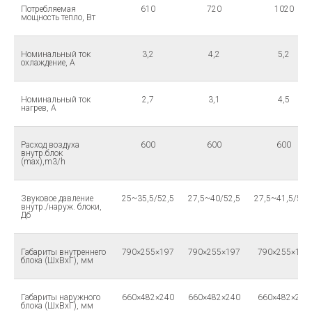
Потребляемая
610
720
1020
мощность тепло, Вт
Номинальный ток
3,2
4,2
5,2
охлаждение, А
Номинальный ток
2,7
3,1
4,5
нагрев, А
Расход воздуха
600
600
600
внутр.блок
(max),m3/h
Звуковое давление
25~35,5/52,5
27,5~40/52,5
27,5~41,5/53,
внутр./наруж. блоки,
Дб
Габариты внутреннего
790×255×197
790×255×197
790×255×197
блока (ШхВхГ), мм
Габариты наружного
660×482×240
660×482×240
660×482×240
блока (ШхВхГ), мм