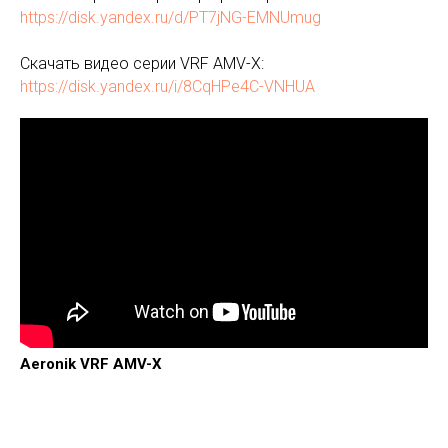
https://disk.yandex.ru/d/PT7jNG-EMNUmug
Скачать видео серии VRF AMV-X:
https://disk.yandex.ru/i/8CqHPe4C-VNHUA
Aeronik VRF AMV-X