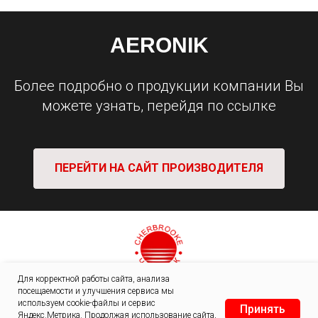
AERONIK
Более подробно о продукции компании Вы
можете узнать, перейдя по ссылке
ПЕРЕЙТИ НА САЙТ ПРОИЗВОДИТЕЛЯ
Для корректной работы сайта, анализа
Политика
Каталог
посещаемости и улучшения сервиса мы
конфиденциальности
используем cookie-файлы и сервис
🛒
Доставка и оплата
Принять
Яндекс.Метрика. Продолжая использование сайта,