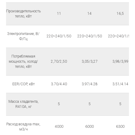
Производительность
11
14
16,5
тепло, кВт
Электропитание, В/
220~240/1/50
220~240/1/50
220~240/1/50
Ф/Гц
Потребляемая
мощность, холод/
2,70/2,50
3,05/3,27
3,98/3,99
тепло, кВт
EER/COP, кВт
3.70/4.40
3.97/4.28
3.51/4.14
Масса хладагента,
5
5
5
R410A, кг
Расход воздуха max,
4000
6000
6300
м3/ч