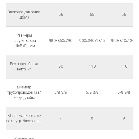
Звуковое давление,
56
55
56
Дб(А)
Размеры
наружн.блока
980x360x790
900x340x1345
900x340x1345
(ШхВхГ), мм
Вес наруж.блока
80
110
110
нетто, кг
Диаметр
трубопроводов газ/
5/8 3/8
5/8 3/8
5/8 3/8
жидк., дюйм
Максимальное кол-
7
8
9
во внутр. блоков, шт.
Количество