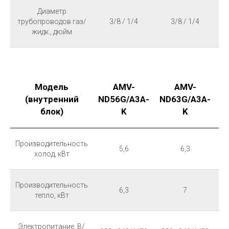
Диаметр
трубопроводов газ/
3/8 / 1/4
3/8 / 1/4
жидк., дюйм
Модель
AMV-
AMV-
(внутренний
ND56G/A3A-
ND63G/A3A-
N
блок)
K
K
Производительность
5,6
6,3
холод, кВт
Производительность
6,3
7
тепло, кВт
Электропитание, В/