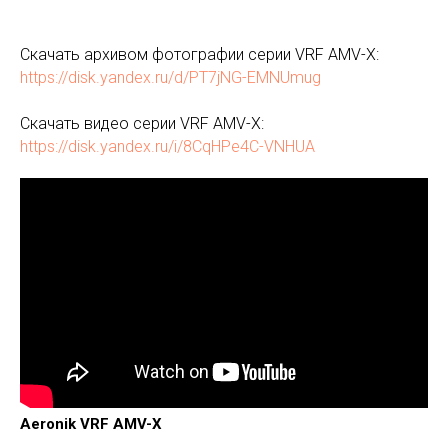
Скачать архивом фотографии серии VRF AMV-X:
https://disk.yandex.ru/d/PT7jNG-EMNUmug
Скачать видео серии VRF AMV-X:
https://disk.yandex.ru/i/8CqHPe4C-VNHUA
Aeronik VRF AMV-X