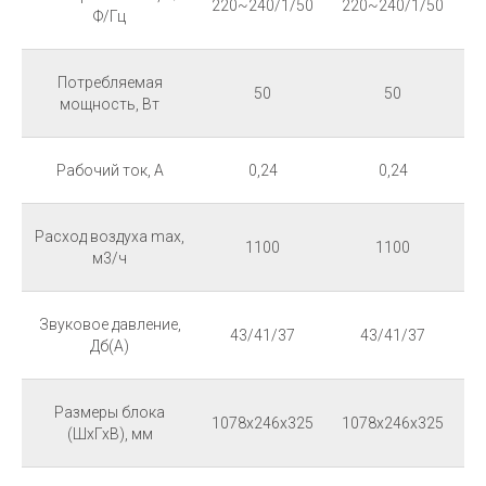
220~240/1/50
220~240/1/50
2
Ф/Гц
Потребляемая
50
50
мощность, Вт
Рабочий ток, А
0,24
0,24
Расход воздуха max,
1100
1100
м3/ч
Звуковое давление,
43/41/37
43/41/37
Дб(А)
Размеры блока
1078x246x325
1078x246x325
1
(ШхГхВ), мм