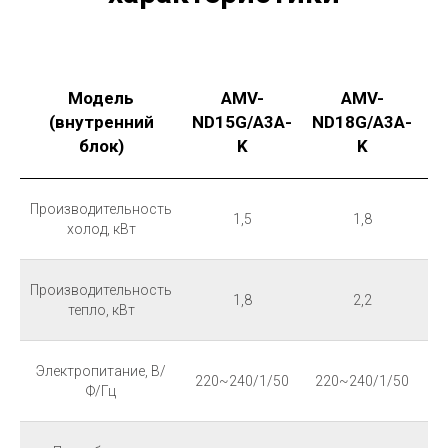
Модель
AMV-
AMV-
(внутренний
ND15G/A3A-
ND18G/A3A-
N
блок)
K
K
Производительность
1,5
1,8
холод, кВт
Производительность
1,8
2,2
тепло, кВт
Электропитание, В/
220~240/1/50
220~240/1/50
2
Ф/Гц