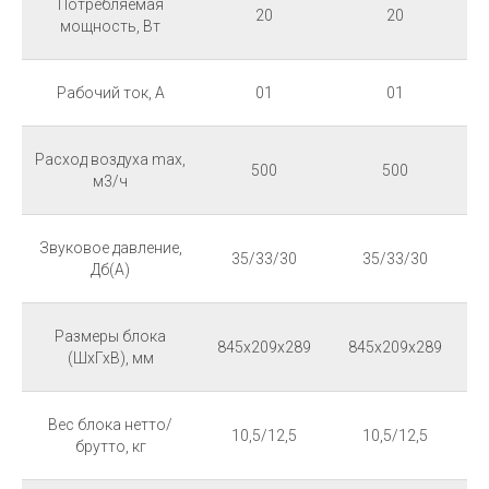
Потребляемая
20
20
мощность, Вт
Рабочий ток, А
01
01
Расход воздуха max,
500
500
м3/ч
Звуковое давление,
35/33/30
35/33/30
Дб(А)
Размеры блока
845x209x289
845x209x289
8
(ШхГхВ), мм
Вес блока нетто/
10,5/12,5
10,5/12,5
брутто, кг