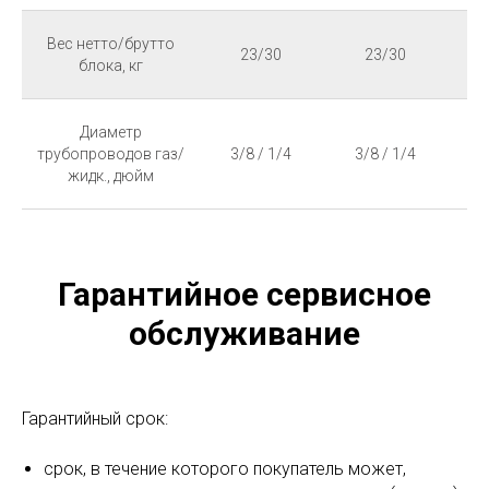
Вес нетто/брутто
23/30
23/30
блока, кг
Диаметр
трубопроводов газ/
3/8 / 1/4
3/8 / 1/4
1
жидк., дюйм
Гарантийное сервисное
обслуживание
Гарантийный срок:
срок, в течение которого покупатель может,