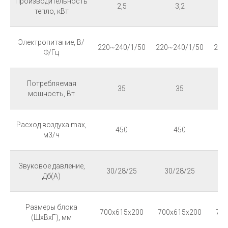
Производительность
2,5
3,2
тепло, кВт
Электропитание, В/
220~240/1/50
220~240/1/50
220
Ф/Гц
Потребляемая
35
35
мощность, Вт
Расход воздуха max,
450
450
м3/ч
Звуковое давление,
30/28/25
30/28/25
3
Дб(А)
Размеры блока
700x615x200
700x615x200
700
(ШхВхГ), мм