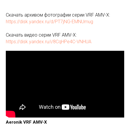
Скачать архивом фотографии серии VRF AMV-X:
https://disk.yandex.ru/d/PT7jNG-EMNUmug
Скачать видео серии VRF AMV-X:
https://disk.yandex.ru/i/8CqHPe4C-VNHUA
Aeronik VRF AMV-X