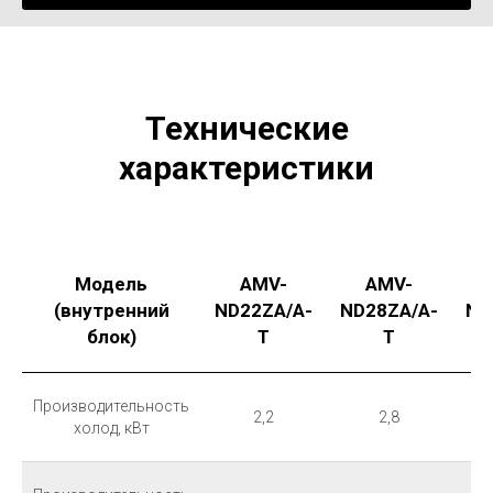
Технические
характеристики
Модель
AMV-
AMV-
(внутренний
ND22ZA/A-
ND28ZA/A-
ND
блок)
T
T
Производительность
2,2
2,8
холод, кВт