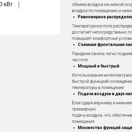
объема воздуха на низкой ск
воздуха по помещению и низк
Равномерное распределен
Температурное поле распредел
достигает непосредственно по
повышает комфортные услови
Съемная фронтальная па
Передняя панель легко подним
чистоте.
Мощный и быстрый
Использование интеллектуаль
быстрой функцией охлаждени
температуры в помещении.
Подача воздуха в двух на
Благодаря верхнему и нижнем
трехмерную
подачу воздуха, что обеспеч
помещения.
Множество функций защи