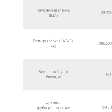
Звуковое давление,
38/33
Дб(А)
Размеры блока (ШхВхГ),
700x600
мм
Вес нетто/брутто
16/1
блока, кг
Диаметр
трубопроводов газ/
3/8 / 