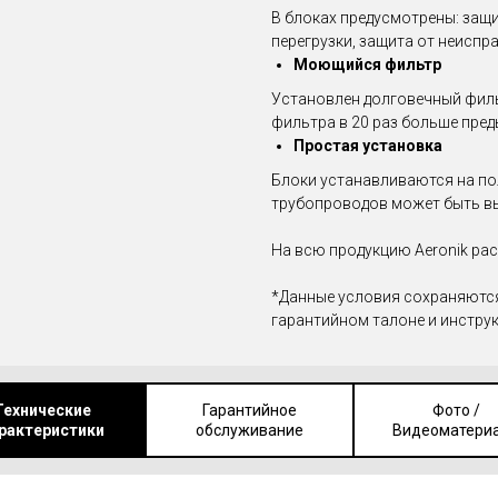
В блоках предусмотрены: защи
перегрузки, защита от неиспр
Моющийся фильтр
Установлен долговечный филь
фильтра в 20 раз больше пред
Простая установка
Блоки устанавливаются на пол
трубопроводов может быть вы
На всю продукцию Aeronik рас
*Данные условия сохраняются
гарантийном талоне и инстру
Технические
Гарантийное
Фото /
рактеристики
обслуживание
Видеоматери