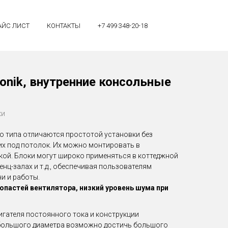
АЙС ЛИСТ
КОНТАКТЫ
+7 499 348-20-18
onik, внутренние консольные
ки
о типа отличаются простотой установки без
х под потолок. Их можно монтировать в
кой. Блоки могут широко применяться в коттеджной
енц-залах и т.д., обеспечивая пользователям
и и работы.
опастей вентилятора, низкий уровень шума при
гателя постоянного тока и конструкции
большого диаметра возможно достичь большого