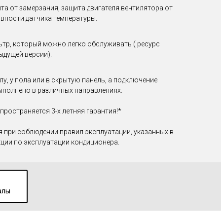
та от замерзания, защита двигателя вентилятора от
авности датчика температуры.
тр, который можно легко обслуживать ( ресурс
ыдущей версии).
у, у пола или в скрытую панель, а подключение
полнено в различных направлениях.
пространяется 3-х летняя гарантия!*
 при соблюдении правил эксплуатации, указанных в
кции по эксплуатации кондиционера.
алы