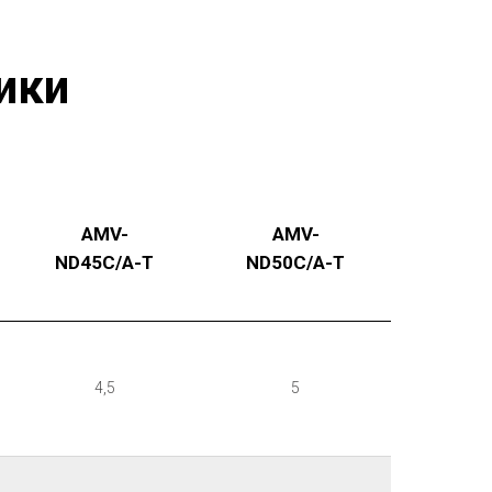
ики
AMV-
AMV-
ND45С/A-T
ND50С/A-T
4,5
5