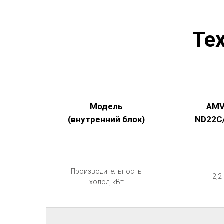
Те
Модель
AMV
(внутренний блок)
ND22С
Производительность
2,2
холод, кВт