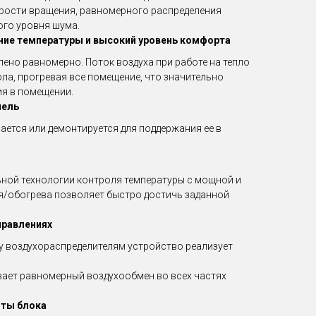
орости вращения, равномерного распределения
ого уровня шума.
ие температуры и высокий уровень комфорта
ено равномерно. Поток воздуха при работе на тепло
ла, прогревая все помещение, что значительно
я в помещении.
нель
ается или демонтируется для поддержания ее в
ной технологии контроля температуры с мощной и
я/обогрева позволяет быстро достичь заданной
правлениях
у воздухораспределителям устройство реализует
ивает равномерный воздухообмен во всех частях
ты блока