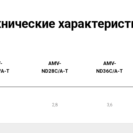
хнические характерист
-
AMV-
AMV-
/A-T
ND28С/A-T
ND36С/A-T
2,8
3,6