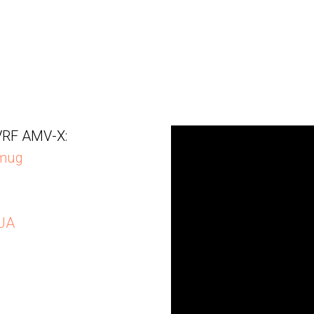
VRF AMV-X:
Umug
HUA