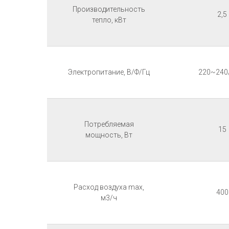
Производительность
2,5
тепло, кВт
Электропитание, В/Ф/Гц
220~240
Потребляемая
15
мощность, Вт
Расход воздуха max,
400
м3/ч