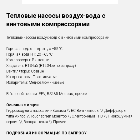
Тепловые насосы воздух-вода с
винтовыми компрессорами
Тепловые насосы воздух-вода с винтовыми компрессорами
Горячая вода стандарт: до +55°C
Горячая вода HT: до +65°C
Компрессоры: Винтовые
Хладагент: R134aб (R1234ze по запросу)
Вентиляторы: Осевые
Конденсаторы: Пластинчатые
Испарители: Медноалюминиевые
В базовой версии: EEV, RS485 Modbus, прочее
Основные опции
:
Гидромодули с насосами и баками \\ EC Вентиляторы \\ Диффузоры
типа Axitop \\ Touchscreen монитор \\ Электронный ТРВ \\ Низкошумная
версия \\ Возврат тепла \\ Прочие
ПОДРОБНАЯ ИНФОРМАЦИЯ ПО ЗАПРОСУ