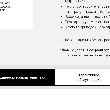
0
воды 7/12
С.
Теплопроизводительность 
температура входящей/вых
Рабочее давление воды не 
Расход воздуха указан при 
Клапан с приводом не входи
На всю продукцию Aeronik рас
*Данные условия сохраняются
гарантийном талоне и инстру
Гарантийное
хнические характеристики
обслуживание