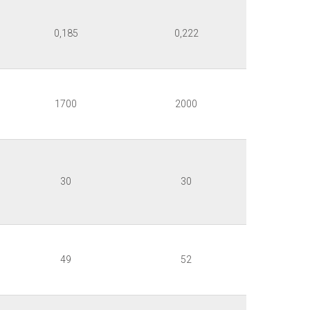
0,185
0,222
1700
2000
30
30
49
52