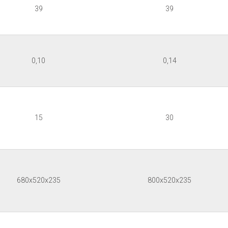
39
39
0,10
0,14
15
30
680x520x235
800x520x235