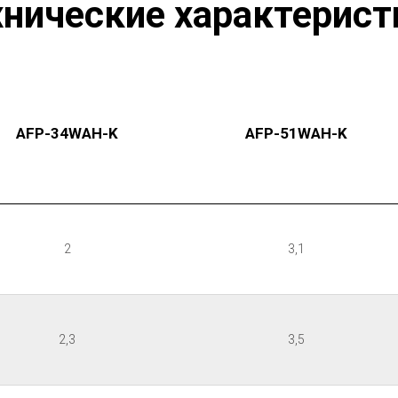
хнические характерист
AFP-34WAH-K
AFP-51WAH-K
2
3,1
2,3
3,5