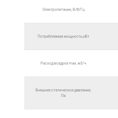
Электропитание, В/Ф/Гц
Потребляемая мощность,кВт
Расход воздуха max, м3/ч
Внешнее статическое давление,
Па