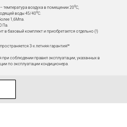
0
– температура воздуха в помещении 20
С,
0
одящей воды 45/40
С.
более 1,6Мпа.
0 Па.
т в базовый комплект и приобретается отдельно (!)
пространяется 3-х летняя гарантия!*
 при соблюдении правил эксплуатации, указанных в
кции по эксплуатации кондиционера.