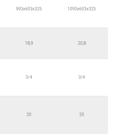
993x603x325
1093x603x325
18,9
20,8
3/4
3/4
20
20