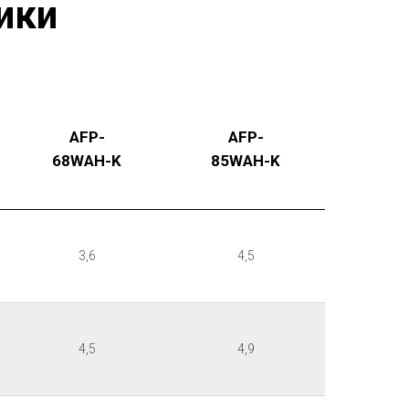
ики
AFP-
AFP-
68WAH-K
85WAH-K
3,6
4,5
4,5
4,9