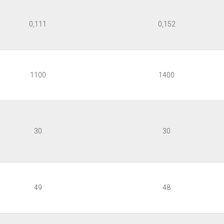
0,111
0,152
1100
1400
30
30
49
48