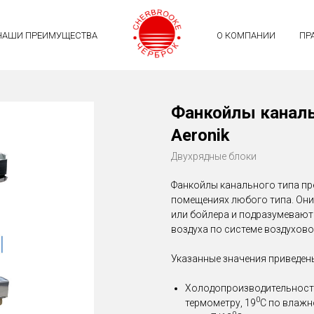
НАШИ ПРЕИМУЩЕСТВА
О КОМПАНИИ
ПР
Фанкойлы каналь
Aeronik
Двухрядные блоки
Фанкойлы канального типа пр
помещениях любого типа. Они
или бойлера и подразумевают
воздуха по системе воздухово
Указанные значения приведен
Холодопроизводительность
0
термометру, 19
С по влажн