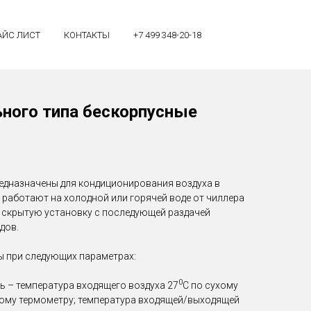
АЙС ЛИСТ
КОНТАКТЫ
+7 499 348-20-18
ного типа бескорпусные
едназначены для кондиционирования воздуха в
 работают на холодной или горячей воде от чиллера
 скрытую установку с последующей раздачей
дов.
ы при следующих параметрах:
0
 – температура входящего воздуха 27
С по сухому
ому термометру; температура входящей/выходящей