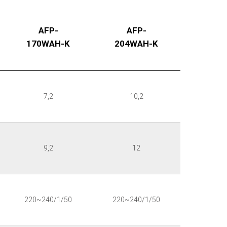
AFP-
AFP-
170WAH-K
204WAH-K
7,2
10,2
9,2
12
220~240/1/50
220~240/1/50