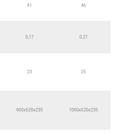
41
46
0,17
0,21
23
25
900x520x235
1000x520x235