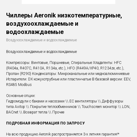
Чиллеры Aeronik низкотемпературные,
воздухоохлаждаемые и
водоохлаждаемые
Воздухоохлаждаемые и водоохлаждаемые
Воздухоохлаждаемые и водоохлаждаемые
Компрессоры: Винтовые, Поршневые, Спиральные Хладагенты: HFC
(R404a, R407C, R410A, R134a, etc.), HFO (R449A/XP40, R1234ze, etc.),
Пропан (R290) Конденсаторы: Микроканальные или медноалюминиевые
Испарители: DX кожухотрубные или пластинчатые В базовой версии: EEV,
RS485 Modbus
Основные опции:
Гидромодули с баками и насосами \\ EC вентиляторы \\ Диффузоры
типа Axitop \\ Покрытие теплообменников \\ Touchscreen монитор \\ LON,
BACnet \\ Возврат тепла \\ Прочее
ПОДРОБНАЯ ИНФОРМАЦИЯ ПО ЗАПРОСУ
На всю продукцию Aeronik распространяется 3-х летняя гарантия!*